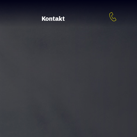
Kontakt
chte
Würzburg
Bettingen
Würzburg
•
Mail:
info@guenter-schmitt.de