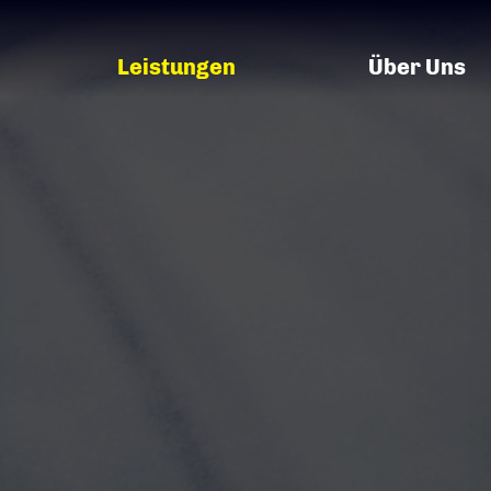
Leistungen
Über Uns
Fahrzeuglogistik
Unsere Geschi
Abschleppdienst
Team
Werkstatt
Jobs
Ölspurreinigung
Partner
Autovermietung
Impressum
AGB
Datenschutz
Günter Schmitt e.K.
•
Nürnberger Straße 115
•
D-97076 
Tel: +49 (0931) 279 79 – 0
•
Fax: +49 (0931) 279 79 – 79